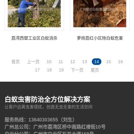
荔湾西塱工业区白蚁消杀
萝岗荔红小区除白蚁危害
首页
上一页
10
11
12
13
14
15
16
17
18
19
下一页
尾页
白蚁虫害防治全方位解决方案
让客户远离虫害侵扰，创造无虫无害的生活空间
服务热线：13640303655（刘生）
广州总公司：广州市荔湾区桥中南路红楼街10号