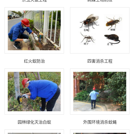
红火蚁防治
四害消杀工程
园林绿化灭治白蚁
外围环境消杀蚊蝇