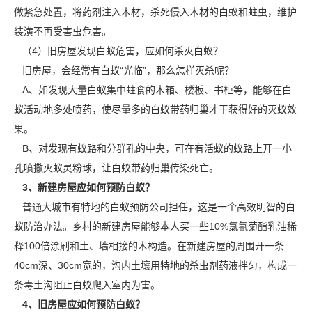
做紧急处置，将药剂注入木材，杀死侵入木材的白蚁和蛀虫，维护
装潢不再受害虫危害。
（4）旧房屋发现白蚁危害，应如何杀灭白蚁？
旧房屋，会经常有白蚁“光临”，那么怎样灭杀呢？
A、如发现大量白蚁集中蛀食的木箱、楼板、书柜等，能够在白
蚁活动地多处喷药，使尽量多的白蚁带药归巢才干获得好的灭蚁效
果。
B、对发现有蚁路和分群孔的中央，可在有活蚁的蚁路上开一小
孔喷撒灭蚁灵粉球，让白蚁带药归巢传染死亡。
3、新建房屋应如何预防白蚁？
普通大城市有特地的白蚁预防公司担任，这是一个高效明智的白
蚁防治办法。乡村的
新建房屋
能够本人买一些10%氯氰菊酯乳油稀
释100倍涂刷和土、墙相接的木构造。在新建房屋的周围开一条
40cm深、30cm宽的，沟内土壤用特地的杀虫剂药液拌匀，构成一
条毒土沟阻止白蚁爬入室内为害。
4、旧房屋应如何预防白蚁？