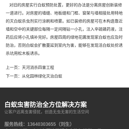
对旧的房屋实行白蚁预防处置，更好的办法是分离房屋创新装修
一道进行。对房屋的墙缝、地板缝和门框、窗架与墙相接处用特地
的灭白蚁杀虫剂实行涂刷和喷雾。如已装修的房屋可在木构造靠近
墙和空中的关键部位每隔一定间隔钻一小孔，注入辛硫磷药液，注
药后应将小孔填补完好。房屋四周的绿地花圃发现家白蚁也应及时
防治，否则白蚁会扩散蔓延到室内为害，能够在发现活白蚁处挖诱
杀坑用松木板诱杀。
上一页：
天河消杀四害工程
下一页：
从化园林绿化灭治白蚁
白蚁虫害防治全方位解决方案
让客户远离虫害侵扰，创造无虫无害的生活空间
服务热线：13640303655（刘生）