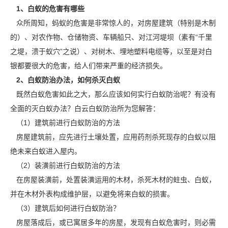
1、白蚁的危害有哪些
众所周知，蚂蚁的危害是非常惊人的，对房屋建筑（特别是木制
的）、对农作物、仓储物资、车辆船只、对江河堤坝（素有“千里
之堤，溃于蚁穴”之说）、对树木、埋地
塑料电缆
等，以至是对白
银都要很大的危害，给人们带来严重的经济损失。
2、白蚁防治办法，如何杀灭白蚁
既然白蚁危害如此之大，那么应该如何实行白蚁防治呢？有没有
全面的灭白蚁办法？白云白蚁防治所为您解答：
（1）建筑前进行白蚁防治的方法
房屋建筑前，应先进行土壤处置，应用药剂杀死现存的白蚁以阻
绝未来白蚁进入屋内。
（2）装潢前进行白蚁防治的方法
在房屋装潢前，处置装潢运用的木材，杀死木材的
蛀虫、白蚁
，
并在木材外表构成维护层，以避免将来白蚁的损害。
（3）建筑后如何进行白蚁防治？
房屋落成后，或已寓居多年的房屋，发现有白蚁危害时，则必需