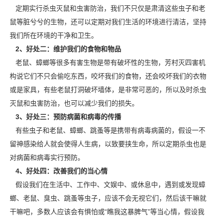
定期实行杀虫灭鼠和虫害防治，我们不只仅是肃清这些虫子和老
鼠等脏兮兮的生物，还可以定期对我们生活的环境进行清洁，坚持
我们所在环境的干净和卫生。
2、好处二：维护我们的食物和物品
老鼠、蟑螂等很多有害生物是带有破坏性的生物，芳村灭四害机
构说它们不只会偷吃东西，咬坏我们的食物，还会咬坏我们的衣物
或是家具，有些老鼠打洞
破坏墙体
，是非常可恶的，所以及时杀虫
灭鼠和虫害防治，也可以减少我们的损失。
3、好处三：预防病菌和病毒的传播
有些虫子和老鼠、蟑螂、跳蚤等是携带有病毒病菌的，假设一不
留神感染给人就会使得人生病，以致要挟生命，所以定期杀虫也是
对病菌和病毒实行预防。
4、好处四：改善我们的当心情
假设我们在生活中、工作中、文娱中、或休息中，遇到或发现蟑
螂、老鼠、臭虫、跳蚤等
虫子
，应该不会无视它们，然后该干嘛就
干嘛吧，多数人应该会有惧怕或“瞧我这暴脾气”等当心情，假设我