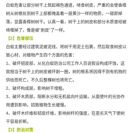
白蚁危害让部分树干上筑起褐色通道，啃食树皮，严重的会使香樟
树从树根处到树干上部都掩盖着一层黄沙一样的物质，一碰即掉
落，显露香樟树树干。认真一看，树干上的树皮和部分木质曾经被
啃噬掉了，像是被“剥皮”了一样。
【2】危害部位
白蚁主要经过建筑泥被泥线，将树干用泥土包裹，然后取食树皮以
致心材，对植物产生四个方面的危害：
1、破坏韧皮部，从化白蚁防治公司工作人员说假设构成环蚀，这
就相当于树干上的
树皮
被环剥一圈，树的根系将因得不到有机物的
供给而死亡，不久后整棵树也将死亡。
2、破坏构成层，影响树干增粗。
3、破坏木质部，阻断水分和无机盐向叶运输，从面使叶的光协作
用遭到影响，招致植物生长缓慢。
4、破坏木纤维和韧皮纤维，影响树杆的强度，在恶劣天气下使树
干容易折断。
【3】防治对策