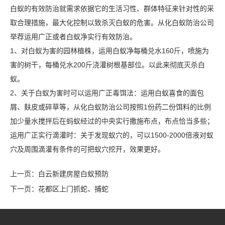
白蚁的有效防治就需求依据它的生活习性、群体特征来针对性的采
取合理措施，最大化控制以致杀灭白蚁的危害。从化白蚁防治公司
举荐运用广正或者白蚁净实行有效防治。
1、对白蚁为害的园林植株，运用白蚁净每桶兑水160斤，喷施为
害的树干，每桶兑水200斤浇灌树根基部位。以此来彻底
灭杀白
蚁
。
2、关于白蚁为害时可以运用广正毒饵法：运用白蚁喜食的面包
屑、麸皮或碎草等，从化白蚁防治公司按照1份药二份饵料的比例
加少量水搅拌后在蚂蚁经过的中央实行撒施布点，布点恰当多些；
运用广正实行滴灌时：关于
发现蚁穴
的，可以1500-2000倍液对蚁
穴及周围滴灌有条件的可把蚁穴挖开，效果更好。
上一页：
白云新建房屋白蚁预防
下一页：
花都区上门抓蛇、捕蛇