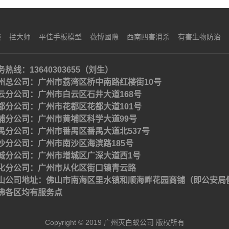
装
拦大师
平佳手板模型
薇博國際
西南四害消杀
有害生物防治
务热线：13640303655（刘生）
州总公司：广州市荔湾区桥中南路红楼街10号
云分公司：广州市白云区石井大道168号
都分公司：广州市花都区花都大道101号
埔分公司：广州市黄埔区科学大道99号
禺分公司：广州市番禺区番禺大道北537号
沙分公司：广州市南沙区海滨路185号
城分公司：广州市增城区广深大道西1号
化分公司：广州市从化区街口镇青云路
山公司地址：佛山市南海区里水镇和顺海畔花园商铺（即公安局
佛各区均有服务点
Copyright © 2019 广州灭白蚁公司 版权所有