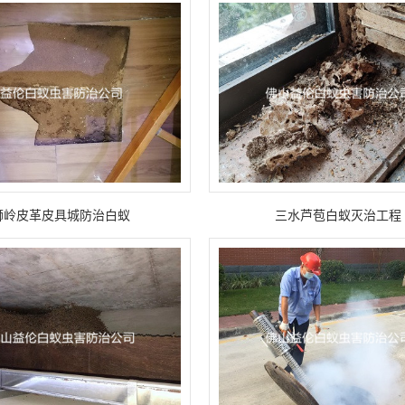
狮岭皮革皮具城防治白蚁
三水芦苞白蚁灭治工程