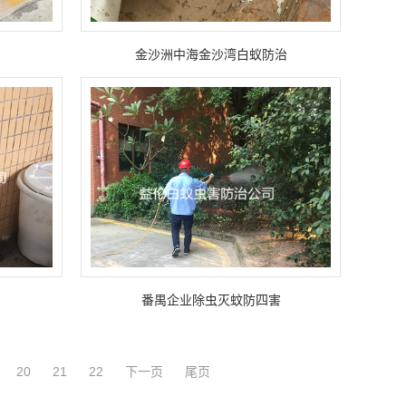
金沙洲中海金沙湾白蚁防治
番禺企业除虫灭蚊防四害
20
21
22
下一页
尾页