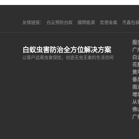
友情链接：
白云预防白蚁
國際能源
宏德金属
杰鑫包
服
白蚁虫害防治全方位解决方案
广
白
让客户远离虫害侵扰，创造无虫无害的生活空间
花
黄
番
南
增
从
佛
广