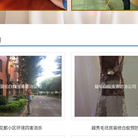
例
花都小区环境四害消杀
越秀毛坯房装修白蚁预