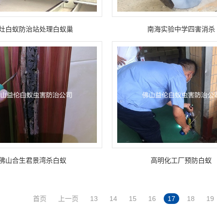
灶白蚁防治站处理白蚁巢
南海实验中学四害消杀
佛山合生君景湾杀白蚁
高明化工厂预防白蚁
首页
上一页
13
14
15
16
17
18
19