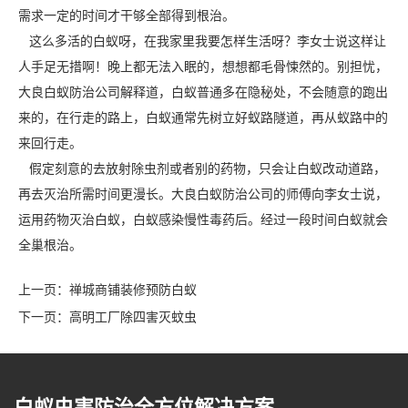
需求一定的时间才干够全部得到根治。
这么多活的白蚁呀，在我家里我要怎样生活呀？李女士说这样让
人手足无措啊！晚上都无法入眠的，想想都毛骨悚然的。别担忧，
大良白蚁防治公司
解释道，白蚁普通多在隐秘处，不会随意的跑出
来的，在行走的路上，白蚁通常先树立好蚁路隧道，再从蚁路中的
来回行走。
假定刻意的去放射
除虫剂
或者别的药物，只会让白蚁改动道路，
再去灭治所需时间更漫长。大良白蚁防治公司的师傅向李女士说，
运用药物灭治白蚁，白蚁感染慢性毒药后。经过一段时间白蚁就会
全巢根治。
上一页：
禅城商铺装修预防白蚁
下一页：
高明工厂除四害灭蚊虫
白蚁虫害防治全方位解决方案