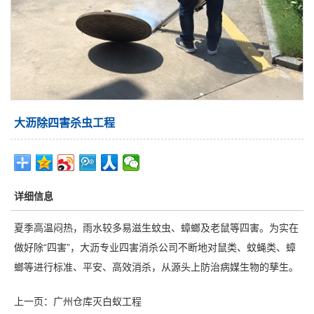
大沥除四害杀虫工程
详细信息
夏季高温闷热，雨水较多易滋生蚊虫、蟑螂及老鼠等四害。为实在
做好除“四害”，
大沥专业四害消杀公司
不断地对鼠类、蚊蝇类、蟑
螂等进行标准、平安、高效消杀，从源头上防治病媒生物的孳生。
上一页：
广州仓库灭白蚁工程