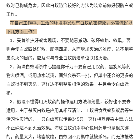
蚁时己构成危害，因此白蚁防治较好的方法为装修前做好预防白蚁
工作。
在自己工作中、生活的环境中发现有白蚁危害迹象，必需做好以
下几方面工作：
1、妥善维护好蚁害现场，不要随意搬动、破坏蚁路、蚁巢，否
则会使白蚁四处逃散，爬满四周，从而增加灭治的难度，达不到整
巢杀灭的目的，应及时与专业白蚁防治单位联络灭治。
2、海珠白蚁消杀中心提醒你千万不要自己用农药、黑旋风等药
物去喷洒，或用热水浇烫，固然会杀死一批，但巢中还会的更多的
白蚁得不到灭杀，这样达不到
整巢根治
的效果，并且会令白蚁迁
移。
3、假设不懂得用灭蚁药的操作运用方法和剂量，较好也不要去
运用，由于杀灭白蚁是应用其相互清洁、工蚁喂食兵蚁及蚁后等生
活习性实行的，一只白蚁可以传染345只，这样相互传染中毒,方法
不正确达不到灭治效果。海珠白蚁消杀中心说用药量也是很关键
的，药量太大，堵塞蚁路，白蚁回不到巢中就被杀死。而无法抵达