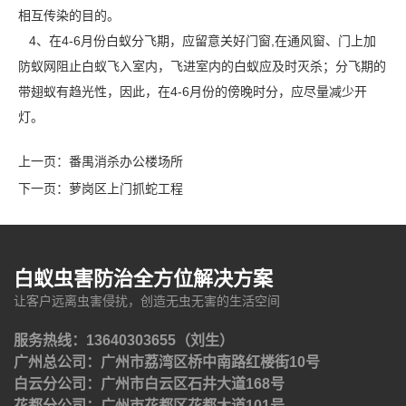
相互传染的目的。
4、在4-6月份白蚁分飞期，应留意关好门窗,在
通风窗
、门上加
防蚁网阻止白蚁飞入室内，飞进室内的白蚁应及时灭杀；分飞期的
带翅蚁有趋光性，因此，在4-6月份的傍晚时分，应尽量减少开
灯。
上一页：
番禺消杀办公楼场所
下一页：
萝岗区上门抓蛇工程
白蚁虫害防治全方位解决方案
让客户远离虫害侵扰，创造无虫无害的生活空间
服务热线：13640303655（刘生）
广州总公司：广州市荔湾区桥中南路红楼街10号
白云分公司：广州市白云区石井大道168号
花都分公司：广州市花都区花都大道101号