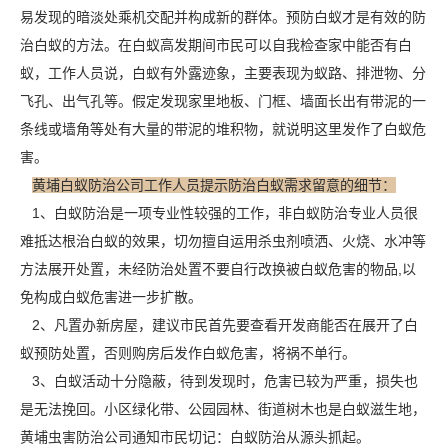
易发现的暗淡处乘机交配并构成新的群体。预防白蚁才是有效的防
治白蚁的方法。在白蚁高发期间市民可以自我检查家中能否有白
蚁，工作人员说，白蚁有外露迹象，主要表现为蚁路、排泄物、
分
飞孔
、出气孔等。假定发现家里地板、门框、墙面长出有带泥的一
条线或墙角等处有大量的带泥的堆积物，就说明这里发作了白蚁危
害。
黄埔白蚁防治公司工作人员提示防治白蚁需求留意的细节：
1、白蚁防治是一项专业性较强的工作，非白蚁防治专业人员很
难抵达根治白蚁的效果，切勿擅自运用杀虫剂喷洒、火烧、水冲等
方法展开处置，未经防治处置不要自行改换被
白蚁危害
的物品,以
免构成白蚁危害进一步扩散。
2、凡置办新房屋，建议市民首先要查看开发商能否在展开了白
蚁预防处置，否则购房后发作白蚁危害，将祸不单行。
3、白蚁活动十分隐蔽，待到发现时，危害已较为严重，损失也
是无法挽回。小区绿化带、公园园林、街道树木也是白蚁滋生地，
黄埔虫害防治公司通知市民切记：白蚁防治从源头抓起。